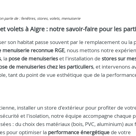
 on parle de : fenêtres, stores, volets, menuiserie
et volets à Aigre : notre savoir-faire pour les part
r son habitat passe souvent par le remplacement ou la 
e menuiserie reconnue RGE
, nous mettons notre expérie
s
, la
pose de menuiseries
et l'installation de
stores sur me
ose de menuiseries chez les particuliers
, et intervenons a
able, tant du point de vue esthétique que de la performanc
enne, installer un store d'extérieur pour profiter de votr
 sécurité et l'isolation, notre équipe accompagne chaque p
ées : du choix des matériaux (bois, PVC, aluminium) aux fi
s pour optimiser la
performance énergétique
de votre