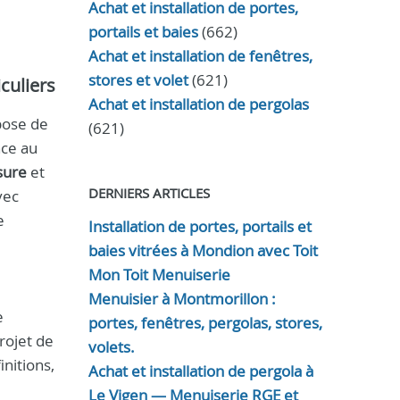
Achat et installation de portes,
portails et baies
(662)
Achat et installation de fenêtres,
stores et volet
(621)
iculiers
Achat et installation de pergolas
pose de
(621)
nce au
sure
et
DERNIERS ARTICLES
vec
e
Installation de portes, portails et
baies vitrées à Mondion avec Toit
Mon Toit Menuiserie
Menuisier à Montmorillon :
e
portes, fenêtres, pergolas, stores,
rojet de
volets.
nitions,
Achat et installation de pergola à
Le Vigen — Menuiserie RGE et