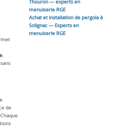
Thouron — experts en
menuiserie RGE
Achat et installation de pergola à
Solignac — Experts en
menuiserie RGE
ermet
le
.
 sans
de
ce de
. Chaque
tions