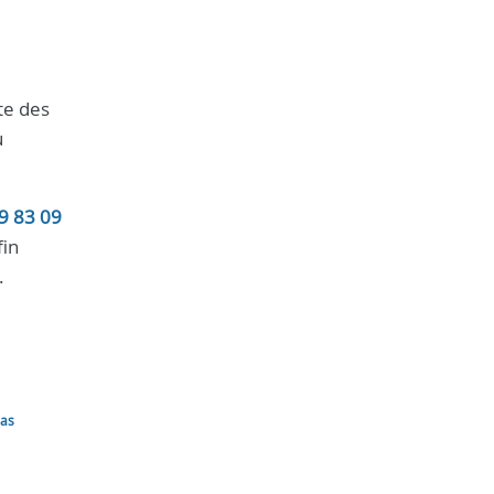
te des
u
9 83 09
fin
.
las