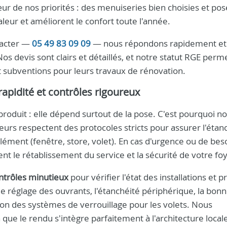
ur de nos priorités : des menuiseries bien choisies et po
leur et améliorent le confort toute l'année.
tacter —
05 49 83 09 09
— nous répondons rapidement et
os devis sont clairs et détaillés, et notre statut RGE perm
et subventions pour leurs travaux de rénovation.
rapidité et contrôles rigoureux
u produit : elle dépend surtout de la pose. C'est pourquoi n
rs respectent des protocoles stricts pour assurer l'étanc
ment (fenêtre, store, volet). En cas d'urgence ou de bes
nt le rétablissement du service et la sécurité de votre fo
ntrôles minutieux
pour vérifier l'état des installations et p
le réglage des ouvrants, l'étanchéité périphérique, la bon
on des systèmes de verrouillage pour les volets. Nous
 que le rendu s'intègre parfaitement à l'architecture local