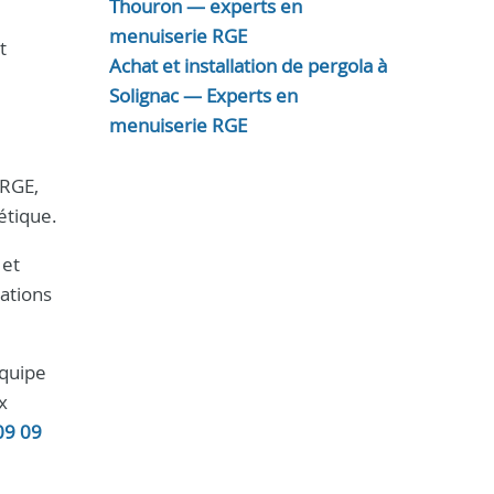
Thouron — experts en
menuiserie RGE
t
Achat et installation de pergola à
Solignac — Experts en
menuiserie RGE
 RGE,
étique.
 et
sations
équipe
x
09 09