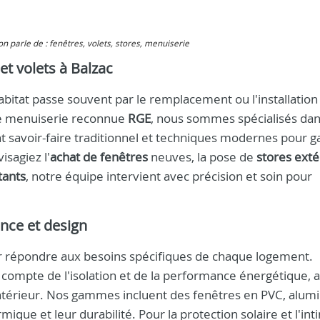
 on parle de : fenêtres, volets, stores, menuiserie
 et volets à Balzac
itat passe souvent par le remplacement ou l'installation
de menuiserie reconnue
RGE
, nous sommes spécialisés dan
ant savoir-faire traditionnel et techniques modernes pour g
isagiez l'
achat de fenêtres
neuves, la pose de
stores exté
tants
, notre équipe intervient avec précision et soin pour
nce et design
 répondre aux besoins spécifiques de chaque logement.
 compte de l'isolation et de la performance énergétique, a
 intérieur. Nos gammes incluent des fenêtres en PVC, alum
que et leur durabilité. Pour la protection solaire et l'inti