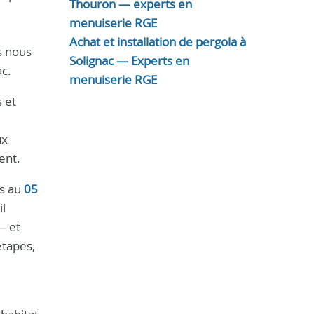
Thouron — experts en
menuiserie RGE
Achat et installation de pergola à
s nous
Solignac — Experts en
ac.
menuiserie RGE
s et
ux
ent.
us au
05
il
— et
étapes,