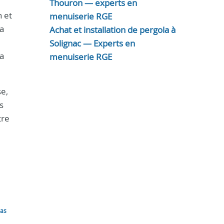
Thouron — experts en
 et
menuiserie RGE
la
Achat et installation de pergola à
Solignac — Experts en
sa
menuiserie RGE
se,
s
tre
las