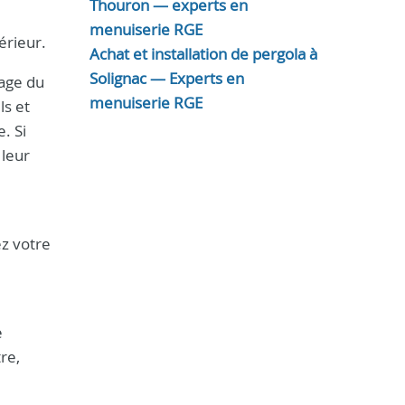
Thouron — experts en
menuiserie RGE
érieur.
Achat et installation de pergola à
Solignac — Experts en
yage du
menuiserie RGE
ls et
. Si
 leur
ez votre
e
re,