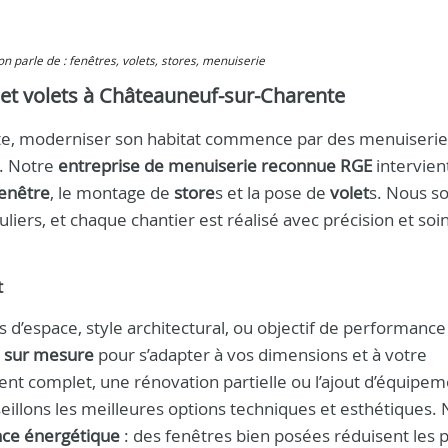
 on parle de : fenêtres, volets, stores, menuiserie
s et volets à Châteauneuf-sur-Charente
e, moderniser son habitat commence par des menuiserie
. Notre
entreprise de menuiserie reconnue RGE
intervien
fenêtre
, le montage de
store
s et la pose de
volet
s. Nous 
liers, et chaque chantier est réalisé avec précision et soi
t
s d’espace, style architectural, ou objectif de performance
 sur mesure
pour s’adapter à vos dimensions et à votre
t complet, une rénovation partielle ou l’ajout d’équipem
illons les meilleures options techniques et esthétiques. 
ce énergétique
: des fenêtres bien posées réduisent les 