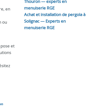
Thouron — experts en
menuiserie RGE
re, en
Achat et installation de pergola à
Solignac — Experts en
n ou
menuiserie RGE
a pose et
utions
ésitez
las