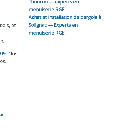
Thouron — experts en
menuiserie RGE
Achat et installation de pergola à
Solignac — Experts en
ois, et
menuiserie RGE
on.
 09
. Nos
ées.
las