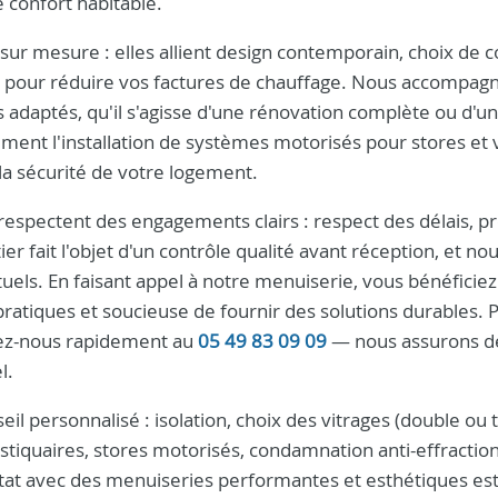
 confort habitable.
sur mesure : elles allient design contemporain, choix de 
pour réduire vos factures de chauffage. Nous accompag
us adaptés, qu'il s'agisse d'une rénovation complète ou d'u
ent l'installation de systèmes motorisés pour stores et v
 la sécurité de votre logement.
respectent des engagements clairs : respect des délais, p
er fait l'objet d'un contrôle qualité avant réception, et no
uels. En faisant appel à notre menuiserie, vous bénéficiez
atiques et soucieuse de fournir des solutions durables. 
tez-nous rapidement au
05 49 83 09 09
— nous assurons d
l.
eil personnalisé : isolation, choix des vitrages (double ou t
ustiquaires, stores motorisés, condamnation anti-effraction
tat avec des menuiseries performantes et esthétiques est 