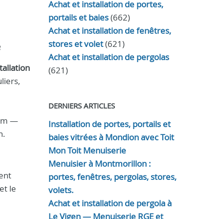
Achat et installation de portes,
portails et baies
(662)
Achat et installation de fenêtres,
stores et volet
(621)
e
Achat et installation de pergolas
tallation
(621)
liers,
DERNIERS ARTICLES
ium —
Installation de portes, portails et
n.
baies vitrées à Mondion avec Toit
Mon Toit Menuiserie
Menuisier à Montmorillon :
ent
portes, fenêtres, pergolas, stores,
et le
volets.
Achat et installation de pergola à
Le Vigen — Menuiserie RGE et