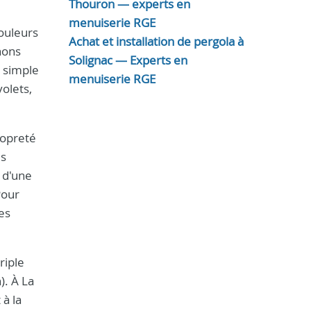
Thouron — experts en
menuiserie RGE
couleurs
Achat et installation de pergola à
nons
Solignac — Experts en
n simple
menuiserie RGE
olets,
ropreté
us
 d'une
Pour
es
riple
). À La
à la