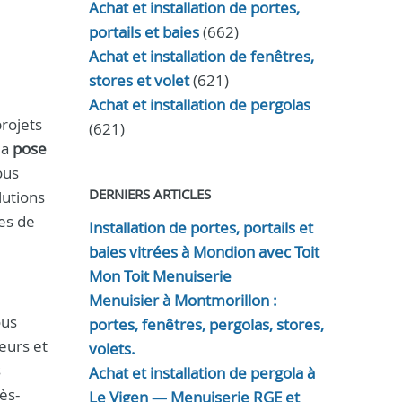
Achat et installation de portes,
portails et baies
(662)
Achat et installation de fenêtres,
stores et volet
(621)
Achat et installation de pergolas
rojets
(621)
la
pose
ous
DERNIERS ARTICLES
lutions
es de
Installation de portes, portails et
baies vitrées à Mondion avec Toit
Mon Toit Menuiserie
Menuisier à Montmorillon :
ous
portes, fenêtres, pergolas, stores,
ieurs et
volets.
s
Achat et installation de pergola à
ès-
Le Vigen — Menuiserie RGE et