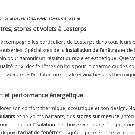
 on parle de : fenêtres, volets, stores, menuiserie
êtres, stores et volets à Lesterps
ccompagne les particuliers de Lesterps dans tous leurs p
iseries. Spécialistes de la
installation de fenêtres
et de 
oin pour garantir un résultat durable et esthétique. Que v
ualité-prix, des fenêtres en bois pour le charme ou des so
, adaptés à l’architecture locale et aux besoins thermiqu
rt et performance énergétique
liorer son confort thermique, acoustique et son design. N
oulants
et de volets battants, des
stores sur mesure
(intér
r renforcer l’isolation. En choisissant notre équipe, vou
depuis l’
achat de fenêtres
jusqu’à la pose et le service apr