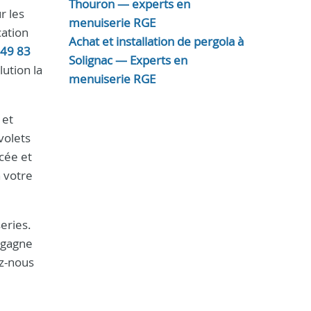
Thouron — experts en
r les
menuiserie RGE
cation
Achat et installation de pergola à
 49 83
Solignac — Experts en
ution la
menuiserie RGE
 et
volets
cée et
n votre
eries.
 gagne
ez-nous