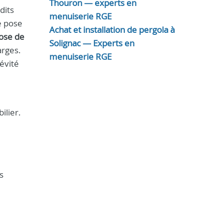
Thouron — experts en
dits
menuiserie RGE
e pose
Achat et installation de pergola à
ose de
Solignac — Experts en
arges.
menuiserie RGE
évité
ilier.
s