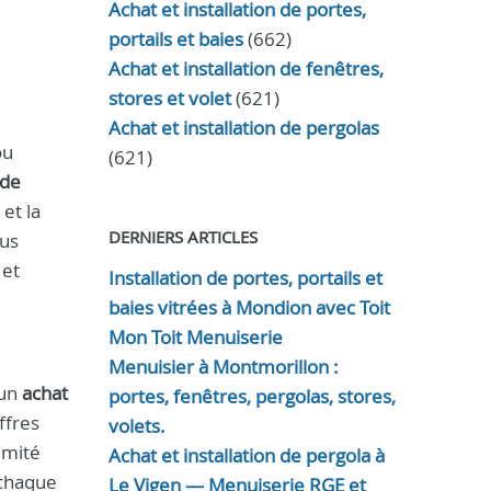
Achat et installation de portes,
portails et baies
(662)
Achat et installation de fenêtres,
stores et volet
(621)
Achat et installation de pergolas
ou
(621)
 de
 et la
DERNIERS ARTICLES
us
 et
Installation de portes, portails et
baies vitrées à Mondion avec Toit
Mon Toit Menuiserie
Menuisier à Montmorillon :
 un
achat
portes, fenêtres, pergolas, stores,
ffres
volets.
imité
Achat et installation de pergola à
chaque
Le Vigen — Menuiserie RGE et