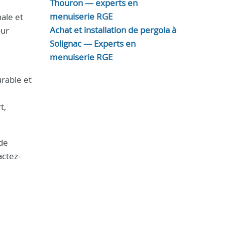
Thouron — experts en
menuiserie RGE
ale et
Achat et installation de pergola à
our
Solignac — Experts en
e
menuiserie RGE
urable et
t,
 de
actez-