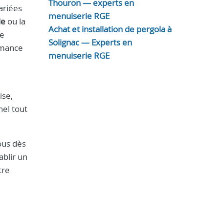
Thouron — experts en
ariées
menuiserie RGE
le
ou la
Achat et installation de pergola à
de
Solignac — Experts en
rmance
menuiserie RGE
ise,
el tout
ous dès
ablir un
tre