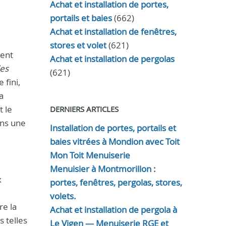
Achat et installation de portes,
portails et baies
(662)
Achat et installation de fenêtres,
stores et volet
(621)
ment
Achat et installation de pergolas
les
(621)
 fini,
a
t le
DERNIERS ARTICLES
ons une
Installation de portes, portails et
baies vitrées à Mondion avec Toit
Mon Toit Menuiserie
Menuisier à Montmorillon :
x
portes, fenêtres, pergolas, stores,
volets.
re la
Achat et installation de pergola à
s telles
Le Vigen — Menuiserie RGE et