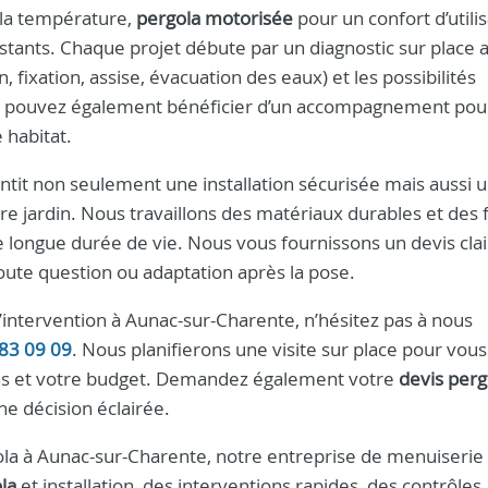
 la température,
pergola motorisée
pour un confort d’utili
stants. Chaque projet débute par un diagnostic sur place a
, fixation, assise, évacuation des eaux) et les possibilités
us pouvez également bénéficier d’un accompagnement pou
 habitat.
ntit non seulement une installation sécurisée mais aussi 
e jardin. Nous travaillons des matériaux durables et des f
ne longue durée de vie. Nous vous fournissons un devis clai
ute question ou adaptation après la pose.
intervention à Aunac-sur-Charente, n’hésitez pas à nous
83 09 09
. Nous planifierons une visite sur place pour vous
ins et votre budget. Demandez également votre
devis perg
e décision éclairée.
rgola à Aunac-sur-Charente, notre entreprise de menuiseri
la
et installation, des interventions rapides, des contrôles