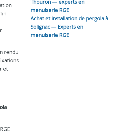
Thouron — experts en
sation
menuiserie RGE
fin
Achat et installation de pergola à
Solignac — Experts en
r
menuiserie RGE
un rendu
ixations
r et
ola
e RGE