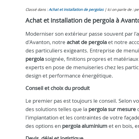
Classé dans :
Achat et installation de pergolas
Ici on parle de : 
Achat et installation de pergola à Avanto
Moderniser son extérieur passe souvent par l'aj
d'Avanton, notre
achat de pergola
et notre acc
des particuliers exigeants. Entreprise de menu
pergola
soignée, finitions propres et matériau
experts en pose de menuiseries chez les particu
design et performance énergétique.
Conseil et choix du produit
Le premier pas est toujours le conseil. Selon v
des solutions telles que la
pergola sur mesure
o
l'implantation et les contraintes de votre faç
des options en
pergola aluminium
et en bois, e
Devis, délai et logistique