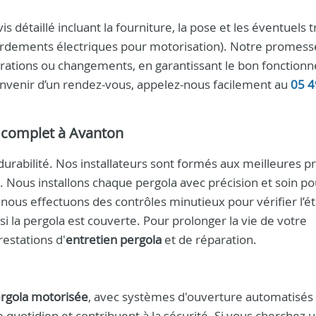
s détaillé incluant la fourniture, la pose et les éventuels 
ordements électriques pour motorisation). Notre promesse
arations ou changements, en garantissant le bon fonctio
convenir d’un rendez-vous, appelez-nous facilement au
05 4
ce complet à Avanton
durabilité. Nos installateurs sont formés aux meilleures p
 Nous installons chaque pergola avec précision et soin po
, nous effectuons des contrôles minutieux pour vérifier l’é
 si la pergola est couverte. Pour prolonger la vie de votre
estations d'
entretien pergola
et de réparation.
rgola motorisée
, avec systèmes d'ouverture automatisés 
quotidien et contribuent à la sécurité. Si vous cherchez 