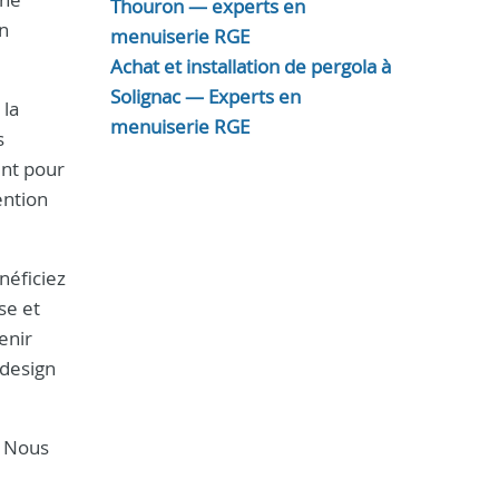
Thouron — experts en
on
menuiserie RGE
Achat et installation de pergola à
Solignac — Experts en
 la
menuiserie RGE
s
ent pour
ention
néficiez
se et
enir
 design
. Nous