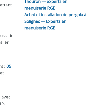
Thouron — experts en
ettent
menuiserie RGE
Achat et installation de pergola à
a
Solignac — Experts en
menuiserie RGE
ussi de
aller
nt :
05
et
n avec
té.