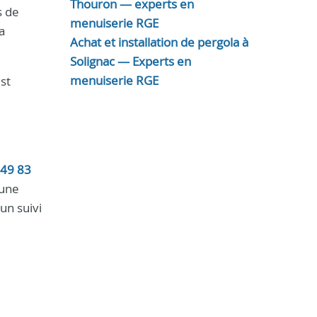
Thouron — experts en
 de
menuiserie RGE
a
Achat et installation de pergola à
Solignac — Experts en
menuiserie RGE
st
 49 83
 une
un suivi