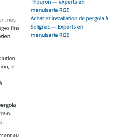
Thouron — experts en
menuiserie RGE
Achat et installation de pergola à
on, nos
Solignac — Experts en
ages fins
menuiserie RGE
etien
olution
ion, la
à
pergola
rain.
é.
ement au