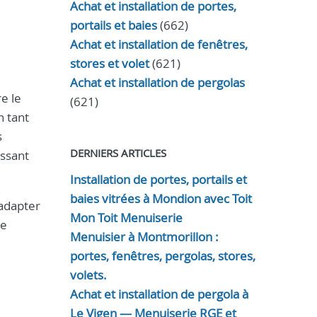
Achat et installation de portes,
portails et baies
(662)
Achat et installation de fenêtres,
stores et volet
(621)
Achat et installation de pergolas
e le
(621)
n tant
s
DERNIERS ARTICLES
assant
Installation de portes, portails et
baies vitrées à Mondion avec Toit
adapter
Mon Toit Menuiserie
re
Menuisier à Montmorillon :
portes, fenêtres, pergolas, stores,
volets.
Achat et installation de pergola à
Le Vigen — Menuiserie RGE et