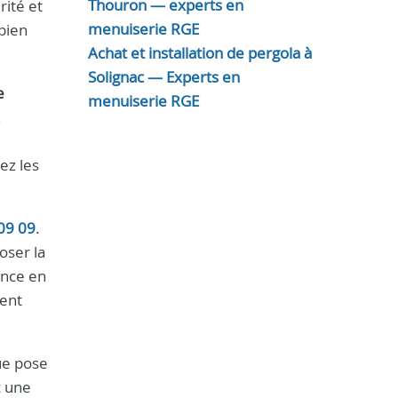
Thouron — experts en
rité et
menuiserie RGE
 bien
Achat et installation de pergola à
Solignac — Experts en
e
menuiserie RGE
x
ez les
09 09
.
oser la
ence en
ment
que pose
c une