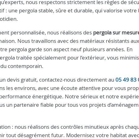
u’experts, nous respectons strictement les règles de sécu
if : une pergola stable, sûre et durable, qui valorise votre
otidien.
ment personnalisée, nous réalisons des
pergola sur mesur
aison. Nous travaillons avec des matériaux résistants au
otre pergola garde son aspect neuf plusieurs années. En
rgola traitée spécialement pour l’extérieur, vous minimis
endu contemporain.
un devis gratuit, contactez-nous directement au
05 49 83 
s les environs, avec une écoute attentive pour vous prop
t performance énergétique. Notre sérieux et notre expéri
ous un partenaire fiable pour tous vos projets d’aménage
llation : nous réalisons des contrôles minutieux après cha
évenir tout désagrément futur. Modernisez votre habitat ave