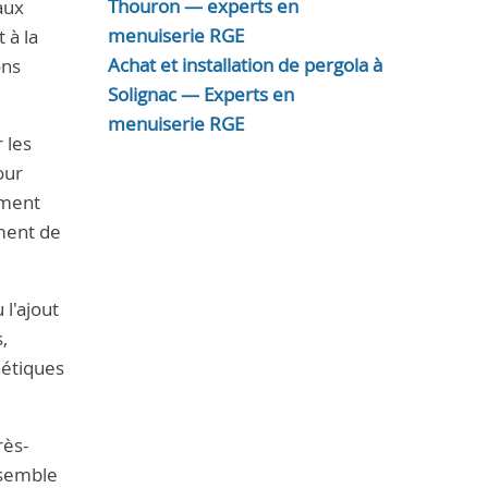
Thouron — experts en
aux
menuiserie RGE
 à la
Achat et installation de pergola à
ons
Solignac — Experts en
menuiserie RGE
 les
our
ement
ment de
l'ajout
,
hétiques
rès-
nsemble