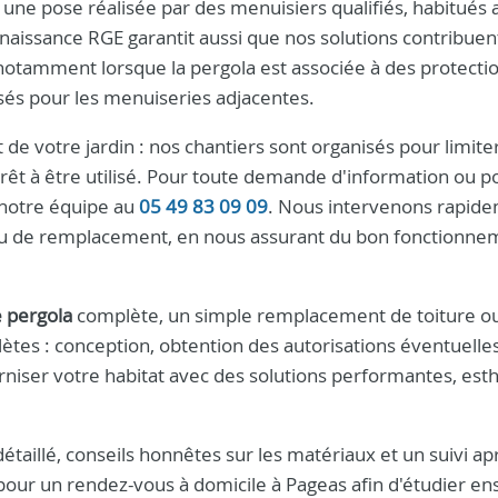
 une pose réalisée par des menuisiers qualifiés, habitués 
nnaissance RGE garantit aussi que nos solutions contribuent
otamment lorsque la pergola est associée à des protecti
sés pour les menuiseries adjacentes.
de votre jardin : nos chantiers sont organisés pour limiter
prêt à être utilisé. Pour toute demande d'information ou p
z notre équipe au
05 49 83 09 09
. Nous intervenons rapid
 ou de remplacement, en nous assurant du bon fonctionne
e pergola
complète, un simple remplacement de toiture ou 
ètes : conception, obtention des autorisations éventuelles
erniser votre habitat avec des solutions performantes, est
étaillé, conseils honnêtes sur les matériaux et un suivi ap
pour un rendez-vous à domicile à Pageas afin d'étudier e