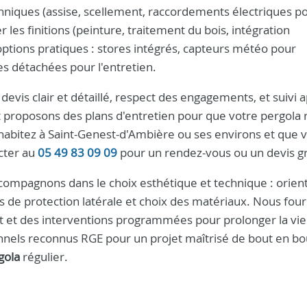
hniques (assise, scellement, raccordements électriques p
 les finitions (peinture, traitement du bois, intégration
 options pratiques : stores intégrés, capteurs météo pour
es détachées pour l'entretien.
: devis clair et détaillé, respect des engagements, et suivi 
et proposons des plans d'entretien pour que votre pergola 
s habitez à Saint-Genest-d'Ambière ou ses environs et que 
acter au
05 49 83 09 09
pour un rendez-vous ou un devis gr
ccompagnons dans le choix esthétique et technique : orient
ons de protection latérale et choix des matériaux. Nous fou
nt et des interventions programmées pour prolonger la vie
onnels reconnus RGE pour un projet maîtrisé de bout en bo
gola
régulier.