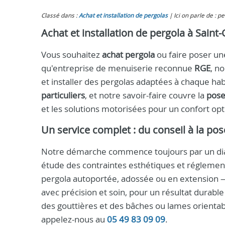
Classé dans :
Achat et installation de pergolas
Ici on parle de : 
Achat et installation de pergola à Sain
Vous souhaitez
achat pergola
ou faire poser une
qu'entreprise de menuiserie reconnue
RGE
, n
et installer des pergolas adaptées à chaque h
particuliers
, et notre savoir-faire couvre la
pose
et les solutions motorisées pour un confort opt
Un service complet : du conseil à la pos
Notre démarche commence toujours par un diagn
étude des contraintes esthétiques et régleme
pergola autoportée, adossée ou en extension —
avec précision et soin, pour un résultat durable
des gouttières et des bâches ou lames orientab
appelez-nous au
05 49 83 09 09
.