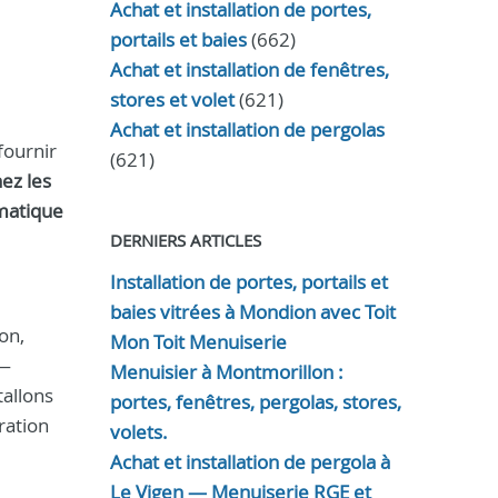
Achat et installation de portes,
portails et baies
(662)
Achat et installation de fenêtres,
stores et volet
(621)
Achat et installation de pergolas
fournir
(621)
ez les
imatique
DERNIERS ARTICLES
Installation de portes, portails et
baies vitrées à Mondion avec Toit
on,
Mon Toit Menuiserie
 —
Menuisier à Montmorillon :
tallons
portes, fenêtres, pergolas, stores,
gration
volets.
Achat et installation de pergola à
Le Vigen — Menuiserie RGE et