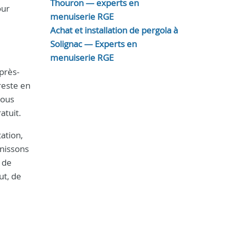
Thouron — experts en
our
menuiserie RGE
Achat et installation de pergola à
Solignac — Experts en
menuiserie RGE
après-
reste en
vous
atuit.
ation,
rnissons
 de
ut, de