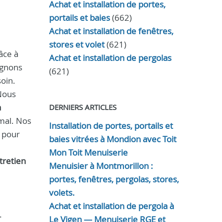
Achat et installation de portes,
portails et baies
(662)
Achat et installation de fenêtres,
stores et volet
(621)
âce à
Achat et installation de pergolas
agnons
(621)
soin.
 Nous
a
DERNIERS ARTICLES
mal. Nos
Installation de portes, portails et
é pour
baies vitrées à Mondion avec Toit
Mon Toit Menuiserie
tretien
Menuisier à Montmorillon :
portes, fenêtres, pergolas, stores,
volets.
Achat et installation de pergola à
.
Le Vigen — Menuiserie RGE et