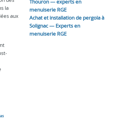
Thouron — experts en
s la
menuiserie RGE
liées aux
Achat et installation de pergola à
Solignac — Experts en
menuiserie RGE
nt
st-
e
las