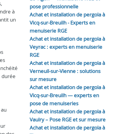
,
pose professionnelle
ondre à
Achat et installation de pergola à
ntit un
Vicq-sur-Breuilh - Experts en
menuiserie RGE
Achat et installation de pergola à
Veyrac : experts en menuiserie
os
RGE
des
Achat et installation de pergola à
anchéité
Verneuil-sur-Vienne : solutions
a durée
sur mesure
Achat et installation de pergola à
Vicq-sur-Breuilh — experts en
pose de menuiseries
 au
Achat et installation de pergola à
Vaulry – Pose RGE et sur mesure
sur
Achat et installation de pergola à
ion des