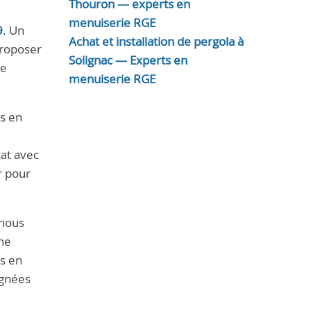
Thouron — experts en
menuiserie RGE
9
. Un
Achat et installation de pergola à
proposer
Solignac — Experts en
de
menuiserie RGE
rs en
tat avec
r pour
 nous
ne
s en
ignées