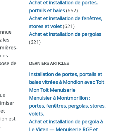
Achat et installation de portes,
portails et baies
(662)
Achat et installation de fenêtres,
stores et volet
(621)
onnue
Achat et installation de pergolas
z les
(621)
mières-
 des
pose de
DERNIERS ARTICLES
Installation de portes, portails et
baies vitrées à Mondion avec Toit
Mon Toit Menuiserie
ous
Menuisier à Montmorillon :
imiser
portes, fenêtres, pergolas, stores,
 et
volets.
ion est
Achat et installation de pergola à
s
Le Vigen — Menuiserie RGE et