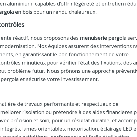
 aluminium, capables d’offrir légèreté et entretien réduit
ergola en bois
pour un rendu chaleureux.
contrôles
vente réactif, nous proposons des
menuiserie pergola
serv
et modernisation. Nos équipes assurent des interventions r
ents, en garantissant le bon fonctionnement de votre
contrôles minutieux pour vérifier l’état des fixations, des 
tout problème futur. Nous prônons une approche préventi
a pergola et sécurise votre investissement.
matière de travaux performants et respectueux de
éliorer l’isolation ou prétendre à des aides financières 
avec précision et soin, pour un résultat durable, et acco
 intégrés, lames orientables, motorisation, éclairage LED e
 pergola esthétique, performante et facile d’utilisation.