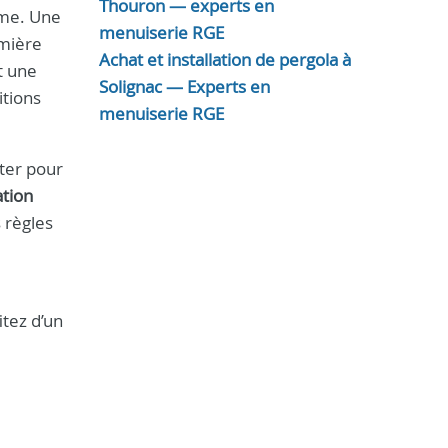
Thouron — experts en
sme. Une
menuiserie RGE
umière
Achat et installation de pergola à
t une
Solignac — Experts en
itions
menuiserie RGE
cter pour
ation
 règles
itez d’un