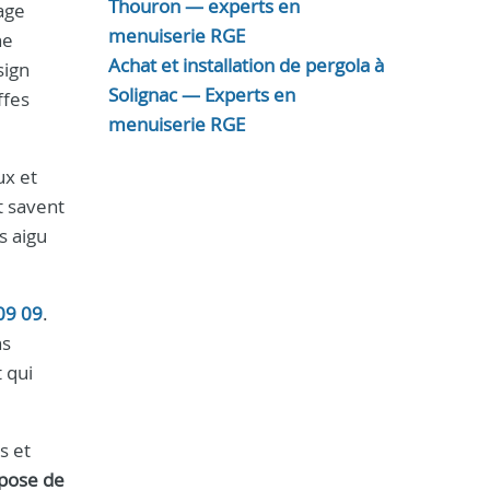
Thouron — experts en
age
menuiserie RGE
ne
Achat et installation de pergola à
sign
Solignac — Experts en
ffes
menuiserie RGE
ux et
t savent
s aigu
09 09
.
ns
 qui
s et
pose de