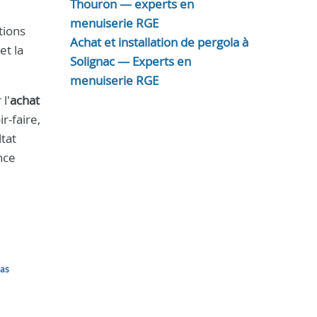
Thouron — experts en
menuiserie RGE
tions
Achat et installation de pergola à
et la
Solignac — Experts en
menuiserie RGE
l'
achat
r-faire,
tat
nce
las