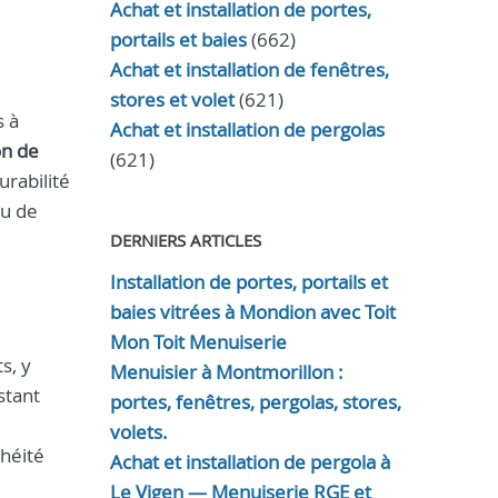
Achat et installation de portes,
portails et baies
(662)
Achat et installation de fenêtres,
stores et volet
(621)
s à
Achat et installation de pergolas
on de
(621)
urabilité
ou de
DERNIERS ARTICLES
Installation de portes, portails et
baies vitrées à Mondion avec Toit
Mon Toit Menuiserie
s, y
Menuisier à Montmorillon :
stant
portes, fenêtres, pergolas, stores,
volets.
chéité
Achat et installation de pergola à
Le Vigen — Menuiserie RGE et