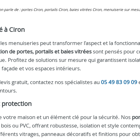
 on parle de : portes Ciron, portails Ciron, baies vitrées Ciron, menuiserie sur mes
é à Ciron
elles menuiseries peut transformer l’aspect et la fonctionna
tion de portes, portails et baies vitrées
sont pensés pour 
. Profitez de solutions sur mesure qui garantissent isola
 façade et vos espaces intérieurs.
is gratuit, contactez nos spécialistes au
05 49 83 09 09
entours.
t protection
e votre maison et un élément clé pour la sécurité. Nos
por
bois ou PVC, offrant robustesse, isolation et style contem
érents vitrages, panneaux décoratifs et finitions pour ob