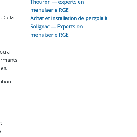
Thouron — experts en
menuiserie RGE
l. Cela
Achat et installation de pergola à
Solignac — Experts en
menuiserie RGE
 ou à
formants
ues.
ation
t
é