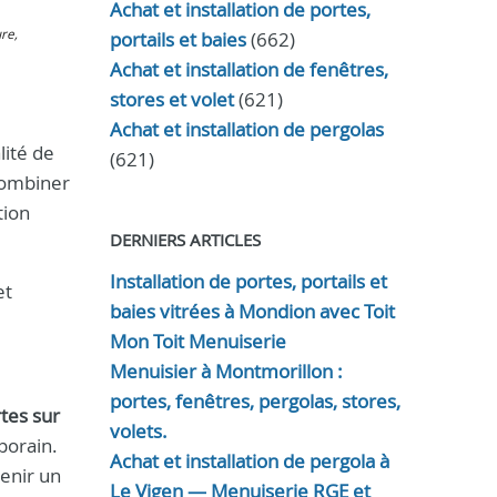
Achat et installation de portes,
ure,
portails et baies
(662)
Achat et installation de fenêtres,
stores et volet
(621)
Achat et installation de pergolas
lité de
(621)
combiner
tion
DERNIERS ARTICLES
Installation de portes, portails et
et
baies vitrées à Mondion avec Toit
Mon Toit Menuiserie
Menuisier à Montmorillon :
portes, fenêtres, pergolas, stores,
tes sur
volets.
porain.
Achat et installation de pergola à
tenir un
Le Vigen — Menuiserie RGE et