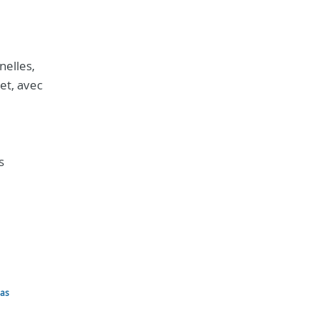
nelles,
et, avec
s
las