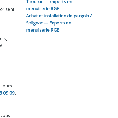
Thouron — experts en
menuiserie RGE
lorisent
Achat et installation de pergola à
Solignac — Experts en
menuiserie RGE
nts,
é.
uleurs
3 09 09
.
 vous