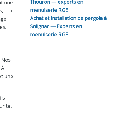
Thouron — experts en
nt une
menuiserie RGE
, qui
Achat et installation de pergola à
age
Solignac — Experts en
es,
menuiserie RGE
. Nos
 À
et une
ils
urité,