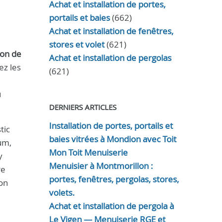
Achat et installation de portes,
portails et baies
(662)
Achat et installation de fenêtres,
stores et volet
(621)
ion de
Achat et installation de pergolas
ez les
(621)
u
DERNIERS ARTICLES
Installation de portes, portails et
tic
baies vitrées à Mondion avec Toit
um,
Mon Toit Menuiserie
y
Menuisier à Montmorillon :
re
portes, fenêtres, pergolas, stores,
ion
volets.
Achat et installation de pergola à
Le Vigen — Menuiserie RGE et