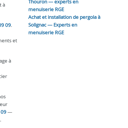
Thouron — experts en
t à
menuiserie RGE
Achat et installation de pergola à
Solignac — Experts en
09 09
.
menuiserie RGE
ments et
gage à
cier
nos
leur
 09
—
.