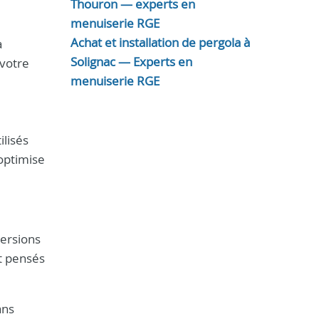
Thouron — experts en
menuiserie RGE
Achat et installation de pergola à
à
Solignac — Experts en
 votre
menuiserie RGE
ilisés
 optimise
versions
nt pensés
ans