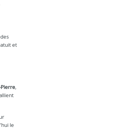
n
 des
atuit et
-Pierre
,
llient
ur
hui le