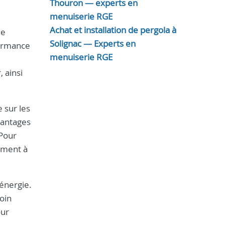
Thouron — experts en
menuiserie RGE
Achat et installation de pergola à
ue
Solignac — Experts en
formance
menuiserie RGE
, ainsi
e sur les
avantages
 Pour
ement à
'énergie.
soin
our