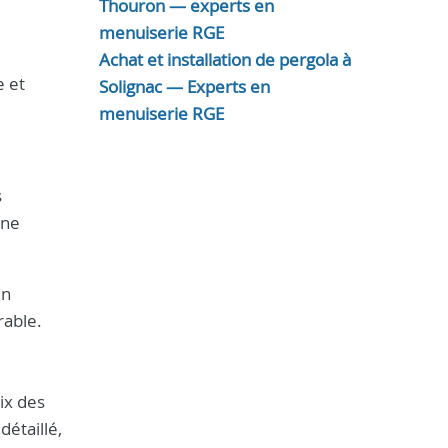
Thouron — experts en
menuiserie RGE
Achat et installation de pergola à
e et
Solignac — Experts en
menuiserie RGE
s
une
en
rable.
ix des
détaillé,