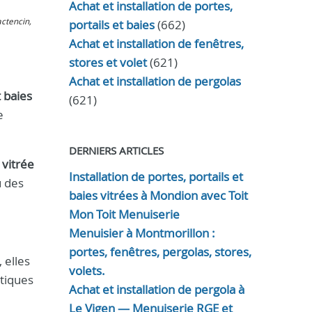
Achat et installation de portes,
actencin,
portails et baies
(662)
Achat et installation de fenêtres,
stores et volet
(621)
Achat et installation de pergolas
t baies
(621)
e
DERNIERS ARTICLES
 vitrée
Installation de portes, portails et
u des
baies vitrées à Mondion avec Toit
Mon Toit Menuiserie
Menuisier à Montmorillon :
portes, fenêtres, pergolas, stores,
 elles
volets.
tiques
Achat et installation de pergola à
Le Vigen — Menuiserie RGE et