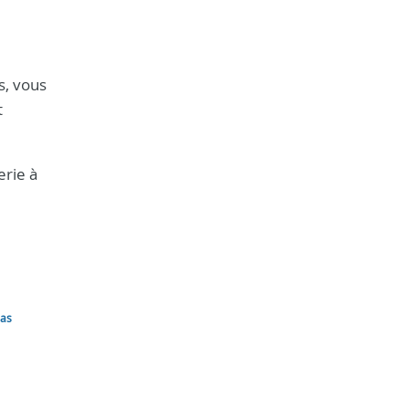
s, vous
t
erie à
las