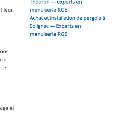
Thouron — experts en
t leur
menuiserie RGE
Achat et installation de pergola à
Solignac — Experts en
menuiserie RGE
sons
u à
t et
fage et