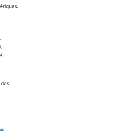
étiques.
-
t
i
,
 des
las