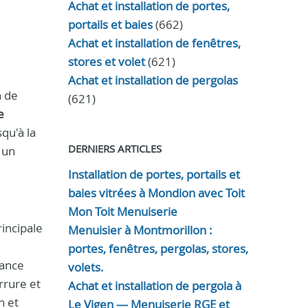
Achat et installation de portes,
portails et baies
(662)
Achat et installation de fenêtres,
stores et volet
(621)
Achat et installation de pergolas
n de
(621)
e
qu'à la
DERNIERS ARTICLES
 un
Installation de portes, portails et
baies vitrées à Mondion avec Toit
Mon Toit Menuiserie
incipale
Menuisier à Montmorillon :
portes, fenêtres, pergolas, stores,
mance
volets.
rrure et
Achat et installation de pergola à
n et
Le Vigen — Menuiserie RGE et