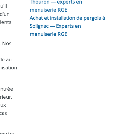
Thouron — experts en
'il
menuiserie RGE
 d'un
Achat et installation de pergola à
ients
Solignac — Experts en
menuiserie RGE
. Nos
ide au
misation
entrée
rieur,
aux
cas