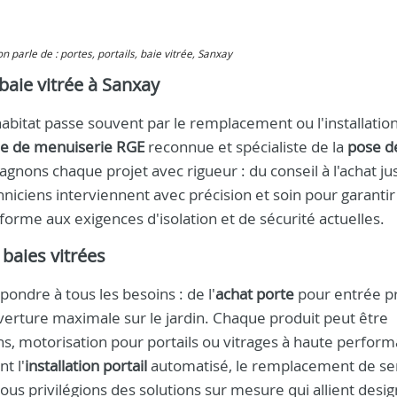
 on parle de : portes, portails, baie vitrée, Sanxay
 baie vitrée à Sanxay
itat passe souvent par le remplacement ou l'installatio
se de menuiserie RGE
reconnue et spécialiste de la
pose d
gnons chaque projet avec rigueur : du conseil à l'achat jus
hniciens interviennent avec précision et soin pour garantir
orme aux exigences d'isolation et de sécurité actuelles.
 baies vitrées
dre à tous les besoins : de l'
achat porte
pour entrée pr
verture maximale sur le jardin. Chaque produit peut être
ions, motorisation pour portails ou vitrages à haute perfor
t l'
installation portail
automatisé, le remplacement de se
nous privilégions des solutions sur mesure qui allient desig